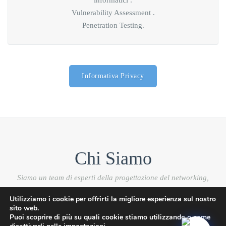
Vulnerability Assessment .
Penetration Testing.
Informativa Privacy
Chi Siamo
Siamo un team di esperti della progettazione del networking,
dei sistemi di protezione delle reti e dei sistemi informativi
Utilizziamo i cookie per offrirti la migliore esperienza sul nostro
aziendali.Il team ha progettato ogni corso avendo cura di
sito web.
individuare i contenuti informativi più avanzati, definendo i
Puoi scoprire di più su quali cookie stiamo utilizzando o come